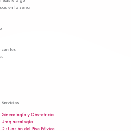
osas en la zona
o
 con los
o.
Servicios
Ginecología y Obstetricia
Uroginecología
Disfunción del Piso Pélvico