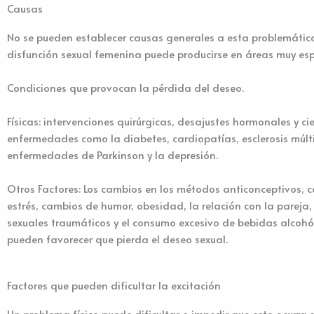
Causas
No se pueden establecer causas generales a esta problemática
disfunción sexual femenina puede producirse en áreas muy esp
Condiciones que provocan la pérdida del deseo.
Físicas: intervenciones quirúrgicas, desajustes hormonales y ci
enfermedades como la diabetes, cardiopatías, esclerosis múlti
enfermedades de Parkinson y la depresión.
Otros Factores: Los cambios en los métodos anticonceptivos, 
estrés, cambios de humor, obesidad, la relación con la pareja,
sexuales traumáticos y el consumo excesivo de bebidas alcohó
pueden favorecer que pierda el deseo sexual.
Factores que pueden dificultar la excitación
Un problema físico puede dificultar o impedir que esto ocurra s