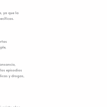
, ya que la
ecíficas.
ertas
ple,
cansancio,
 los episodios
licas y drogas,
i existe algo